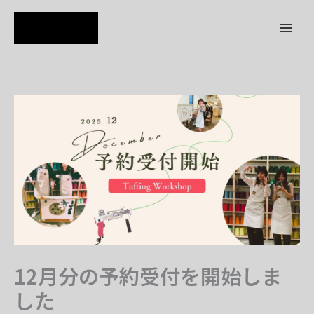
内
容
を
ス
キ
ッ
プ
12月分の予約受付を開始しま
した