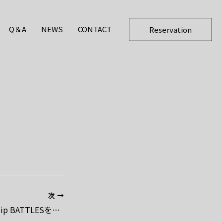
Q＆A
NEWS
CONTACT
Reservation
次
Studio dadadaはdip BATTLESを応援しています