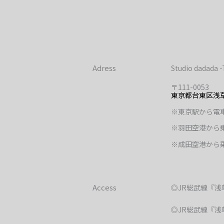
Adress
Studio dadada 
〒
111-0053
東京都台東区浅草
※東京駅から電車
※羽田空港から
※成田空港から
Access
◎
JR
総武線『浅
◎
JR
総武線『浅