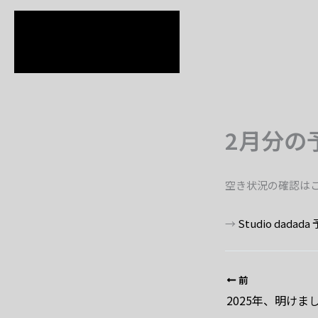
内
容
を
ス
キ
ッ
2月分の
プ
空き状況の確認は
→
Studio dada
前