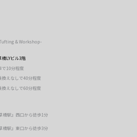
-Tufting & Workshop-
橋LYビル3階
で10分程度
乗換えなしで40分程度
乗換えなしで60分程度
草橋駅』西口から徒歩
1
分
草橋駅』東口から徒歩
3
分